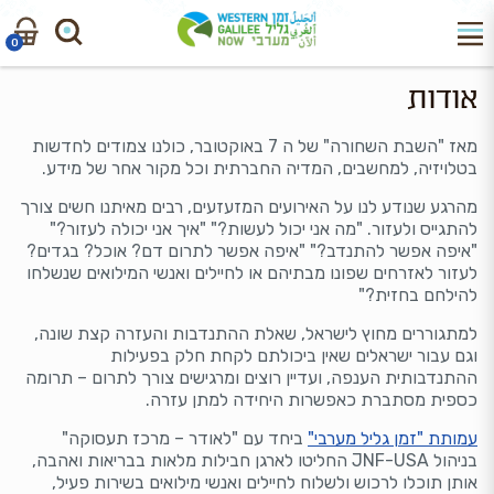
דלג
לדלג
לניווט
לתוכן
0
חיפוש
חיפוש
אודות
עבור:
מאז "השבת השחורה" של ה 7 באוקטובר, כולנו צמודים לחדשות
בטלויזיה, למחשבים, המדיה החברתית וכל מקור אחר של מידע.
מהרגע שנודע לנו על האירועים המזעזעים, רבים מאיתנו חשים צורך
להתגייס ולעזור. "מה אני יכול לעשות?" "איך אני יכולה לעזור?"
"איפה אפשר להתנדב?" "איפה אפשר לתרום דם? אוכל? בגדים?
לעזור לאזרחים שפונו מבתיהם או לחיילים ואנשי המילואים שנשלחו
להילחם בחזית?"
למתגוררים מחוץ לישראל, שאלת ההתנדבות והעזרה קצת שונה,
וגם עבור ישראלים שאין ביכולתם לקחת חלק בפעילות
ההתנדבותית הענפה, ועדיין רוצים ומרגישים צורך לתרום – תרומה
כספית מסתברת כאפשרות היחידה למתן עזרה.
עמותת "זמן גליל מערבי"
ביחד עם "לאודר – מרכז תעסוקה"
בניהול JNF-USA החליטו לארגן חבילות מלאות בבריאות ואהבה,
אותן תוכלו לרכוש ולשלוח לחיילים ואנשי מילואים בשירות פעיל,